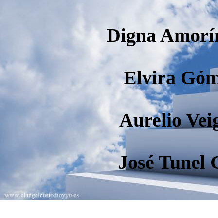
Digna Amorín
Elvira Góm
Aurelio Vei
José Tunel 