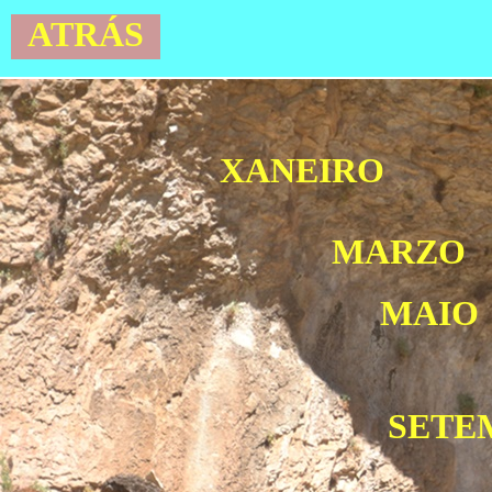
ATRÁS
XANEIRO
MARZO
MAIO
SETE