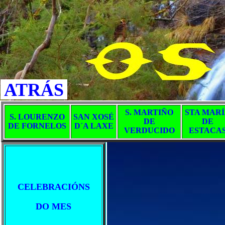
ATRÁS
S. MARTIÑO
STA MAR
S. LOURENZO
SAN XOSÉ
DE
DE
DE FORNELOS
D´A LAXE
VERDUCIDO
ESTACA
CELEBRACIÓNS
DO MES